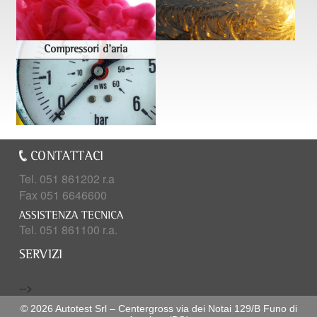
Compressori d'aria
CONTATTACI
Tel. 051 861202 r.a
Fax 051 6646600
ASSISTENZA TECNICA
Tel. 051 861100 r.a.
SERVIZI
-->
© 2026 Autotest Srl – Centergross via dei Notai 129/B Funo di